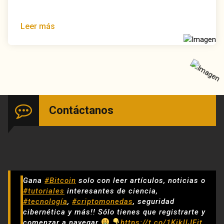
Leer más
Contáctanos
Gana
#Bitcoin
solo con leer artículos, noticias o
#tutoriales
interesantes de ciencia,
#tecnología
,
#criptomonedas
, seguridad
cibernética y más!! Sólo tienes que registrarte y
comenzar a navegar
https://t.co/1KjkllJEit