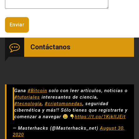
Contáctanos
Gana
#Bitcoin
solo con leer artículos, noticias o
#tutoriales
interesantes de ciencia,
#tecnología
,
#criptomonedas
, seguridad
cibernética y más!! Sólo tienes que registrarte y
comenzar a navegar
https://t.co/1KjkllJEit
— Masterhacks (@Masterhacks_net)
August 30,
2020