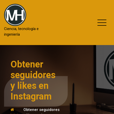
Saltar
al
contenido
Ciencia, tecnología e
ingeniería
Obtener
seguidores
y likes en
Instagram
Obtener seguidores