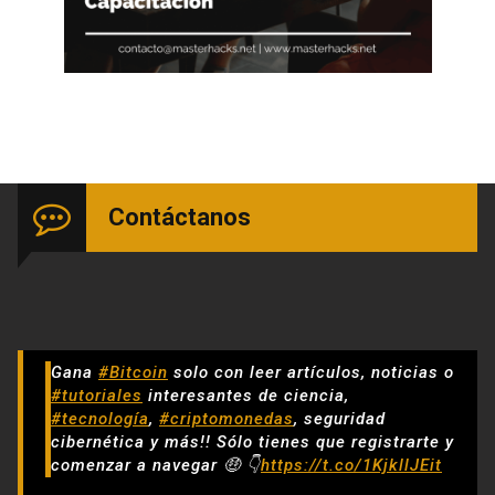
Contáctanos
Gana
#Bitcoin
solo con leer artículos, noticias o
#tutoriales
interesantes de ciencia,
#tecnología
,
#criptomonedas
, seguridad
cibernética y más!! Sólo tienes que registrarte y
comenzar a navegar 🤑 👇
https://t.co/1KjkllJEit