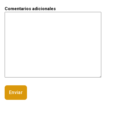
Comentarios adicionales
Keywords: Obtener seguidores en
Instagram, likes para instagram,
conseguir likes y seguidores en
instagram