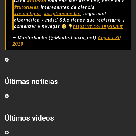
Gana
#Bitcoin
solo con leer artículos, noticias o
#tutoriales
interesantes de ciencia,
#tecnología
,
#criptomonedas
, seguridad
cibernética y más!! Sólo tienes que registrarte y
comenzar a navegar
https://t.co/1KjkllJEit
— Masterhacks (@Masterhacks_net)
August 30,
2020
Últimas noticias
Últimos videos