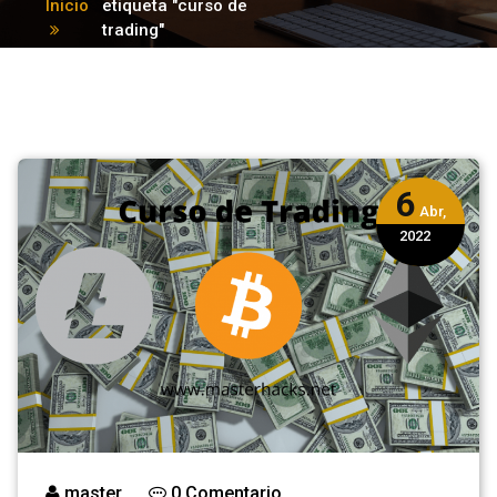
Inicio
etiqueta "curso de
trading"
6
Abr,
2022
master
0 Comentario