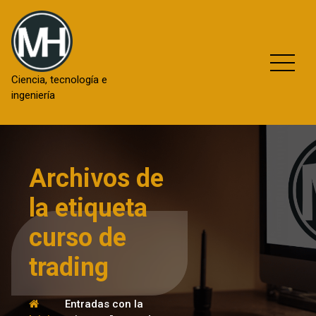
Saltar
al
contenido
Ciencia, tecnología e
ingeniería
Archivos de
la etiqueta
curso de
trading
Entradas con la