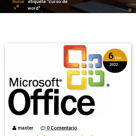
Inicio
etiqueta "curso de
word"
6
Ene,
2022
master
0 Comentario