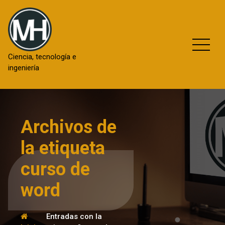
Saltar
al
contenido
Ciencia, tecnología e
ingeniería
Archivos de
la etiqueta
curso de
word
Entradas con la