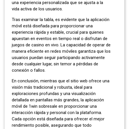
una experiencia personalizada que se ajusta a la
vida activa de los usuarios.
Tras examinar la tabla, es evidente que la aplicación
móvil está diseñada para proporcionar una
experiencia rápida y estable, crucial para quienes
apuestan en eventos en tiempo real o disfrutan de
juegos de casino en vivo. La capacidad de operar de
manera eficiente en redes móviles garantiza que los
usuarios puedan seguir participando activamente
desde cualquier lugar, sin temor a pérdidas de
conexión o fallos.
En conclusión, mientras que el sitio web ofrece una
visión más tradicional y robusta, ideal para
exploraciones profundas y una visualización
detallada en pantallas más grandes, la aplicación
móvil de 1win sobresale en proporcionar una
interacción rápida y personal con la plataforma.
Cada opción está diseñada para ofrecer el mejor
rendimiento posible, asegurando que todo