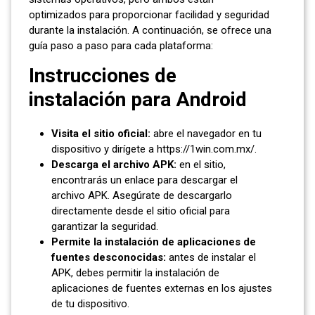
optimizados para proporcionar facilidad y seguridad
durante la instalación. A continuación, se ofrece una
guía paso a paso para cada plataforma:
Instrucciones de
instalación para Android
Visita el sitio oficial:
abre el navegador en tu
dispositivo y dirígete a https://1win.com.mx/.
Descarga el archivo APK:
en el sitio,
encontrarás un enlace para descargar el
archivo APK. Asegúrate de descargarlo
directamente desde el sitio oficial para
garantizar la seguridad.
Permite la instalación de aplicaciones de
fuentes desconocidas:
antes de instalar el
APK, debes permitir la instalación de
aplicaciones de fuentes externas en los ajustes
de tu dispositivo.