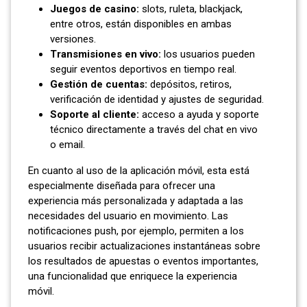
Juegos de casino:
slots, ruleta, blackjack,
entre otros, están disponibles en ambas
versiones.
Transmisiones en vivo:
los usuarios pueden
seguir eventos deportivos en tiempo real.
Gestión de cuentas:
depósitos, retiros,
verificación de identidad y ajustes de seguridad.
Soporte al cliente:
acceso a ayuda y soporte
técnico directamente a través del chat en vivo
o email.
En cuanto al uso de la aplicación móvil, esta está
especialmente diseñada para ofrecer una
experiencia más personalizada y adaptada a las
necesidades del usuario en movimiento. Las
notificaciones push, por ejemplo, permiten a los
usuarios recibir actualizaciones instantáneas sobre
los resultados de apuestas o eventos importantes,
una funcionalidad que enriquece la experiencia
móvil.