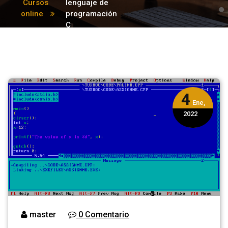
Cursos
lenguaje de
online
programación
C
4
Ene,
2022
master
0 Comentario